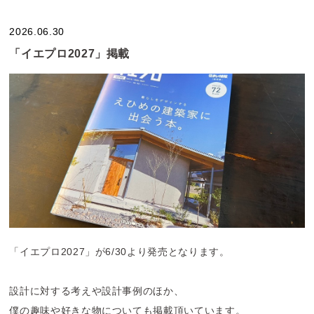
場所｜今治市近見町
2026.06.30
(※場所の詳細はお申込み時点でお知らせします）
「イエプロ2027」掲載
予約｜公式LINEより
ご案内の対象の方
・当社での家づくりを検討されている方
・当社で設計中のお客さま
・当社の設計OBOGの方
(※すでにLINEを追加いただいている場合は、トーク画面で
「5」と送信してください
「イエプロ2027」が6/30より発売となります。
設計に対する考えや設計事例のほか、
僕の趣味や好きな物についても掲載頂いています。