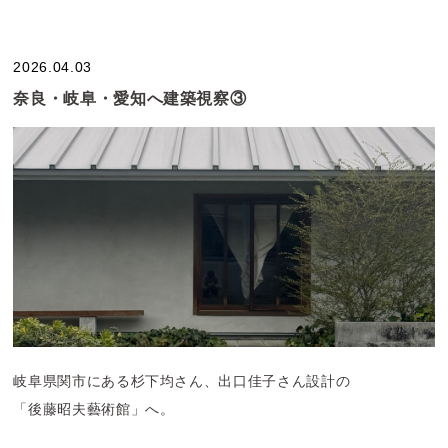
＜ご案内の対象の方＞
・当社での家づくりを検討されている方
・当社で設計中のお客さま
2026.04.03
・当社の設計OBOGの方
奈良・岐阜・愛知へ建築視察③
岐阜県関市にある杉下均さん、出口佳子さん設計の
「後藤昭夫藝術館」へ。