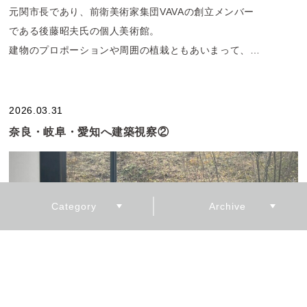
元関市長であり、前衛美術家集団VAVAの創立メンバー
である後藤昭夫氏の個人美術館。
建物のプロポーションや周囲の植栽ともあいまって、
重心の低い、静かで規律のあるの外観。
軒先は1850程度とかなり低く、
その低い軒下を通って建物の中へ入っていきます。
2026.03.31
奈良・岐阜・愛知へ建築視察②