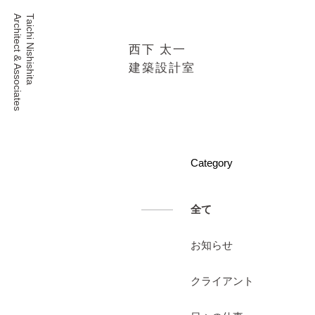
Architect & Associates
Taichi Nishishita
西下 太一
建築設計室
Category
全て
お知らせ
クライアント